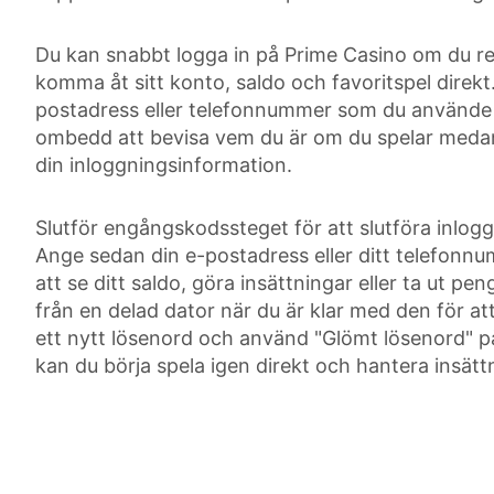
Du kan snabbt logga in på Prime Casino om du r
komma åt sitt konto, saldo och favoritspel direkt
postadress eller telefonnummer som du använde vid
ombedd att bevisa vem du är om du spelar medan d
din inloggningsinformation.
Slutför engångskodssteget för att slutföra inlogg
Ange sedan din e-postadress eller ditt telefonn
att se ditt saldo, göra insättningar eller ta ut pe
från en delad dator när du är klar med den för a
ett nytt lösenord och använd "Glömt lösenord" på 
kan du börja spela igen direkt och hantera insättn