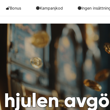
Bonus
Kampanjkod
Ingen insättni
 hjulen avgö