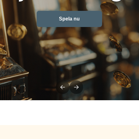
Spela nu