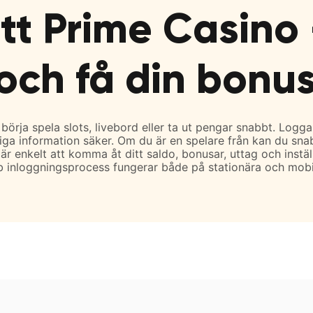
tt Prime Casino 
och få din bonu
ja spela slots, livebord eller ta ut pengar snabbt. Logga 
nliga information säker. Om du är en spelare från kan du sna
 är enkelt att komma åt ditt saldo, bonusar, uttag och instäl
bb inloggningsprocess fungerar både på stationära och mob