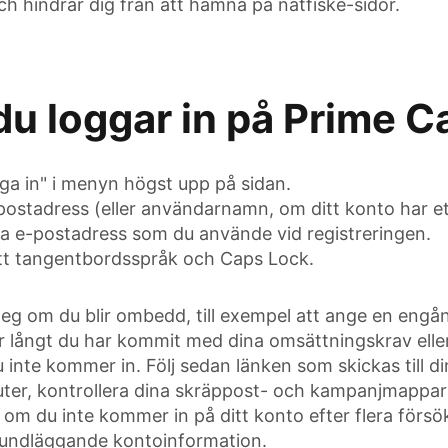
ch hindrar dig från att hamna på nätfiske-sidor.
du loggar in på Prime C
gga in" i menyn högst upp på sidan.
-postadress (eller användarnamn, om ditt konto har et
a e-postadress som du använde vid registreringen.
ditt tangentbordsspråk och Caps Lock.
teg om du blir ombedd, till exempel att ange en engån
hur långt du har kommit med dina omsättningskrav eller
nte kommer in. Följ sedan länken som skickas till din
ter, kontrollera dina skräppost- och kampanjmappar
l om du inte kommer in på ditt konto efter flera förs
grundläggande kontoinformation.