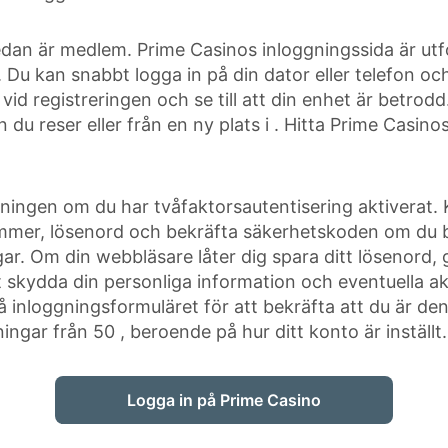
edan är medlem. Prime Casinos inloggningssida är 
. Du kan snabbt logga in på din dator eller telefon 
 registreringen och se till att din enhet är betrodd.
u reser eller från en ny plats i . Hitta Prime Casin
ningen om du har tvåfaktorsautentisering aktiverat. K
ummer, lösenord och bekräfta säkerhetskoden om du b
ngar. Om din webbläsare låter dig spara ditt lösenord, 
tt skydda din personliga information och eventuella 
inloggningsformuläret för att bekräfta att du är den d
ingar från 50 , beroende på hur ditt konto är inställt.
Logga in på Prime Casino