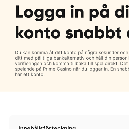
Logga in på di
konto snabbt 
Du kan komma åt ditt konto på några sekunder och bör
ditt med pålitliga bankalternativ och håll din perso
verifieringen och komma tillbaka till spel direkt. Det
spelande på Prime Casino när du loggar in. En sna
har ett konto.
Innehållsförteckning