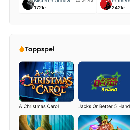
Blistered
wesley.bates
20:04:56
172kr
198kr
Toppspel
A Christmas Carol
Jacks Or Better 5 Hand