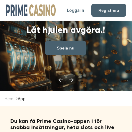
Logga in
Registrera
Låt hjulen avgöra.!
Spela nu
Hem
App
Du kan få Prime Casino-appen i för
snabba insättningar, heta slots och live