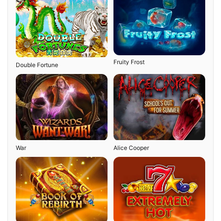
Fruity Frost
Double Fortune
War
Alice Cooper