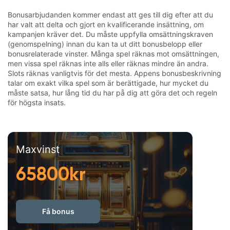
Bonusarbjudanden kommer endast att ges till dig efter att du
har valt att delta och gjort en kvalificerande insättning, om
kampanjen kräver det. Du måste uppfylla omsättningskraven
(genomspelning) innan du kan ta ut ditt bonusbelopp eller
bonusrelaterade vinster. Många spel räknas mot omsättningen,
men vissa spel räknas inte alls eller räknas mindre än andra.
Slots räknas vanligtvis för det mesta. Appens bonusbeskrivning
talar om exakt vilka spel som är berättigade, hur mycket du
måste satsa, hur lång tid du har på dig att göra det och regeln
för högsta insats.
Maxvinst
65800kr
Få bonus