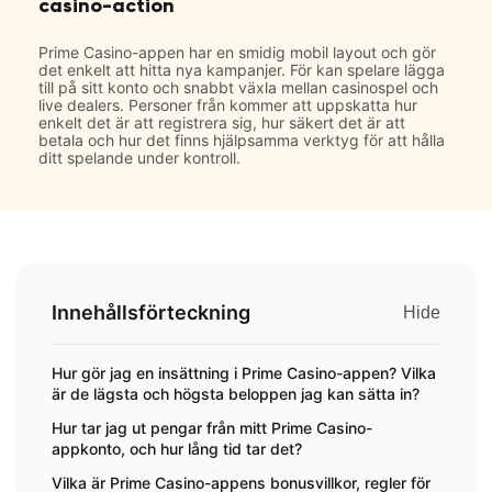
casino-action
Prime Casino-appen har en smidig mobil layout och gör
det enkelt att hitta nya kampanjer. För kan spelare lägga
till på sitt konto och snabbt växla mellan casinospel och
live dealers. Personer från kommer att uppskatta hur
enkelt det är att registrera sig, hur säkert det är att
betala och hur det finns hjälpsamma verktyg för att hålla
ditt spelande under kontroll.
Innehållsförteckning
Hide
Hur gör jag en insättning i Prime Casino-appen? Vilka
är de lägsta och högsta beloppen jag kan sätta in?
Hur tar jag ut pengar från mitt Prime Casino-
appkonto, och hur lång tid tar det?
Vilka är Prime Casino-appens bonusvillkor, regler för