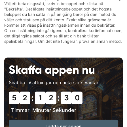
Välj ett betalningssätt, skriv in beloppet och klicka på
"Bekräfta". Det lägsta insättningsbeloppet och det högsta
beloppet du kan sätta in på en gång beror på den metod du
väljer och statusen på ditt konto. Exakt vilka gränserna är
kommer att visas på insättningsskärmen innan du bekräftar.
Om en insättning inte går igenom, kontrollera kortinformationen,
det tillgängliga saldot och se till att din bank tillåter
spelinbetalningar. Om det inte fungerar, prova en annan metod.
Skaffa appen nu
Snabba insättningar och heta slots väntar
:
:
5
2
1
2
2
9
Timmar
Minuter
Sekunder
Ladda ner appen