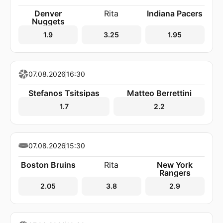
Denver
Rita
Indiana Pacers
Nuggets
1.9
3.25
1.95
07.08.2026
16:30
Stefanos Tsitsipas
Matteo Berrettini
1.7
2.2
07.08.2026
15:30
Boston Bruins
Rita
New York
Rangers
2.05
3.8
2.9