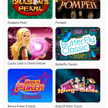
Dragons Pearl
Pompeii
Lucky Lady's Charm Deluxe
Butterfly Classic
Bonus Poker 5 Hand
King Of Slots Touch