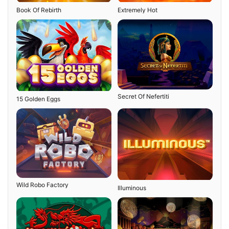
Book Of Rebirth
Extremely Hot
Secret Of Nefertiti
15 Golden Eggs
Wild Robo Factory
Illuminous